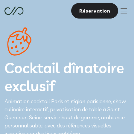
Réservation
Cocktail dînatoire
exclusif
Animation cocktail Paris et région parisienne, show
culinaire interactif, privatisation de table à Saint-
Ouen-sur-Seine, service haut de gamme, ambiance
personnalisable, avec des références visuelles
inspirées par des lieux embléma