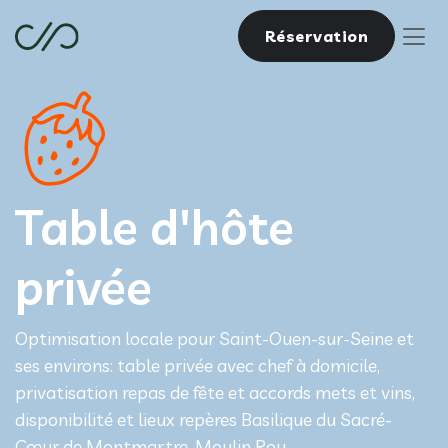
Réservation
Table d'hôte
privée
Optimisation locale pour Saint-Ouen-sur-Seine et
ses environs: table privée avec chef à domicile,
privatisation repas de fête et accords mets et vins,
disponibilité et lieux repères Basilique du Sacré-
Cœur de Montmartre, Moulin Rou