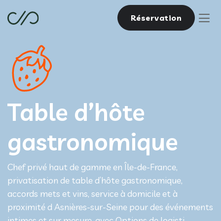
Réservation
Table d’hôte
gastronomique
Chef privé haut de gamme en Île-de-France,
privatisation de table d’hôte gastronomique,
accords mets et vins, service à domicile et à
proximité d Asnières-sur-Seine pour des événements
intimes et sur mesure, avec Options de logisti