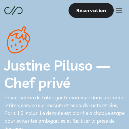
Réservation
Justine Piluso —
Chef privé
Privatisation de table gastronomique dans un cadre
intime, service sur mesure et accords mets et vins,
Paris 16 inclus. Le deroule est clarifie a chaque etape
pour eviter les ambiguities et faciliter la prise de
decision.