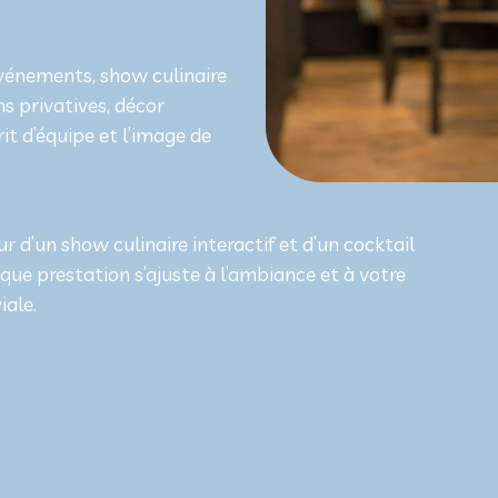
événements, show culinaire
s privatives, décor
rit d’équipe et l’image de
d’un show culinaire interactif et d’un cocktail
que prestation s’ajuste à l’ambiance et à votre
iale.