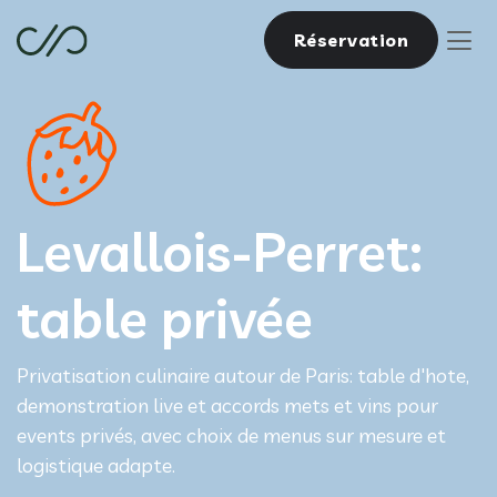
Réservation
Levallois-Perret:
table privée
Privatisation culinaire autour de Paris: table d'hote,
demonstration live et accords mets et vins pour
events privés, avec choix de menus sur mesure et
logistique adapte.