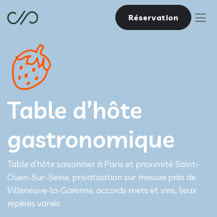
Réservation
Table d’hôte
gastronomique
Table d’hôte saisonnier à Paris et proximité Saint-
Ouen-Sur-Seine, privatisation sur mesure près de
Villeneuve-la-Garenne, accords mets et vins, lieux
repères variés