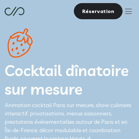
Réservation
Cocktail dînatoire
sur mesure
Animation cocktail Paris sur mesure, show culinaire
interactif, privatisations, menus saisonniers,
prestations événementielles autour de Paris et en
Île-de-France, décor modulable et coordination
fluide, couvrant le secteur Hauts-d