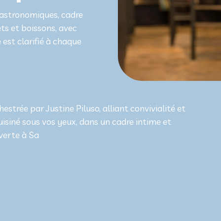
gastronomiques, cadre
ts et boissons, avec
 est clarifié à chaque
strée par Justine Piluso, alliant convivialité et
uisiné sous vos yeux, dans un cadre intime et
verte à Sa