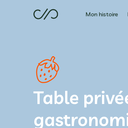
Mon histoire
Table privé
gastronom