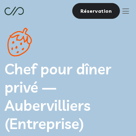
Réservation
Chef pour dîner
privé —
Aubervilliers
(Entreprise)