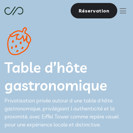
Réservation
Table d’hôte
gastronomique
Privatisation privée autour d une table d hôte
gastronomique, privilégiant l authenticité et la
proximité, avec Eiffel Tower comme repère visuel
pour une expérience locale et distinctive.