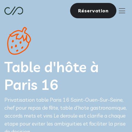
Réservation
Table d'hôte à
Paris 16
Privatisation table Paris 16 Saint-Ouen-Sur-Seine,
chef pour repas de fête, table d'hote gastronomique,
accords mets et vins Le deroule est clarifie a chaque
etape pour eviter les ambiguities et faciliter la prise
de decision.