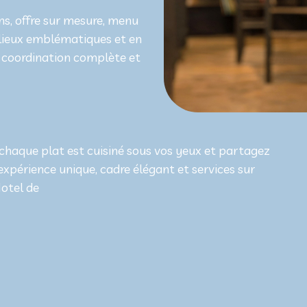
ns, offre sur mesure, menu
s lieux emblématiques et en
e, coordination complète et
chaque plat est cuisiné sous vos yeux et partagez
expérience unique, cadre élégant et services sur
Hotel de