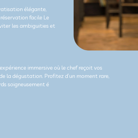
atisation élégante,
 réservation facile Le
viter les ambiguities et
expérience immersive où le chef reçoit vos
e la dégustation. Profitez d’un moment rare,
ords soigneusement é