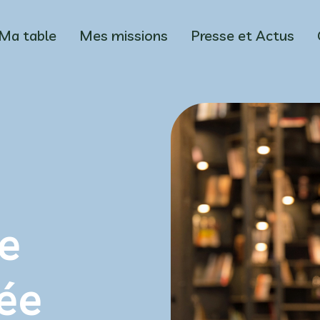
Ma table
Mes missions
Presse et Actus
e
lée