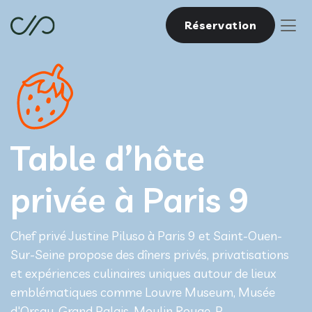
Réservation
Table d’hôte
privée à Paris 9
Chef privé Justine Piluso à Paris 9 et Saint-Ouen-
Sur-Seine propose des dîners privés, privatisations
et expériences culinaires uniques autour de lieux
emblématiques comme Louvre Museum, Musée
d'Orsay, Grand Palais, Moulin Rouge, P