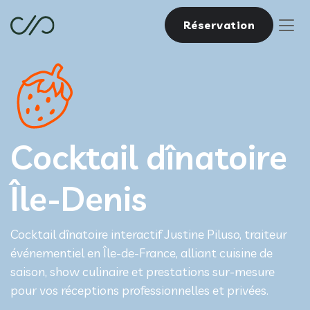
Réservation
Cocktail dînatoire
Île-Denis
Cocktail dînatoire interactif Justine Piluso, traiteur
événementiel en Île-de-France, alliant cuisine de
saison, show culinaire et prestations sur-mesure
pour vos réceptions professionnelles et privées.