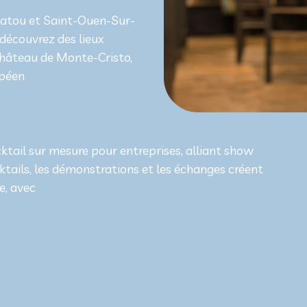
hatou et Saint-Ouen-Sur-
 découvrez des lieux
hâteau de Monte-Cristo,
opéen
ktail sur mesure pour entreprises, alliant show
cktails, les démonstrations et les échanges créent
e, avec