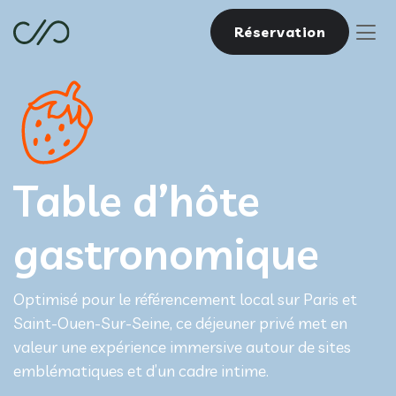
Réservation
Table d’hôte
gastronomique
Optimisé pour le référencement local sur Paris et
Saint-Ouen-Sur-Seine, ce déjeuner privé met en
valeur une expérience immersive autour de sites
emblématiques et d’un cadre intime.