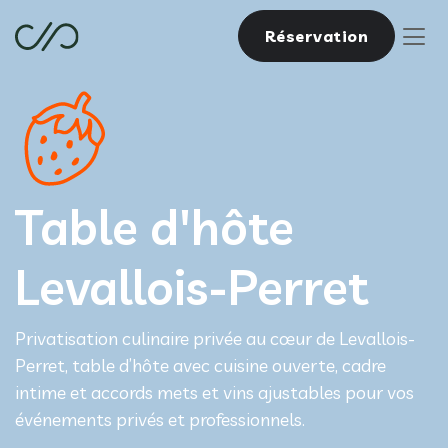
Réservation
Table d'hôte
Levallois-Perret
Privatisation culinaire privée au cœur de Levallois-
Perret, table d’hôte avec cuisine ouverte, cadre
intime et accords mets et vins ajustables pour vos
événements privés et professionnels.