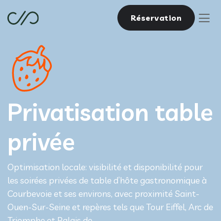
Réservation
Privatisation table
privée
Optimisation locale: visibilité et disponibilité pour
les soirées privées de table d’hôte gastronomique à
Courbevoie et ses environs, avec proximité Saint-
Ouen-Sur-Seine et repères tels que Tour Eiffel, Arc de
Triomphe et Palais de