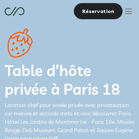
Réservation
Table d’hôte
privée à Paris 18
Location chef pour soirée privée avec privatisation
sur mesure et accords mets et vins; découvrez Paris,
Hôtel Les Jardins de Montmartre - Paris 18e, Moulin
Rouge, Dali Museum, Grand Palais et Square Eugène
Varlin pour situer l’off