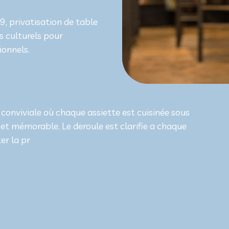
9, privatisation de table
s culturels pour
ionnels.
 conviviale où chaque assiette est cuisinée sous
et mémorable. Le deroule est clarifie a chaque
er la pr