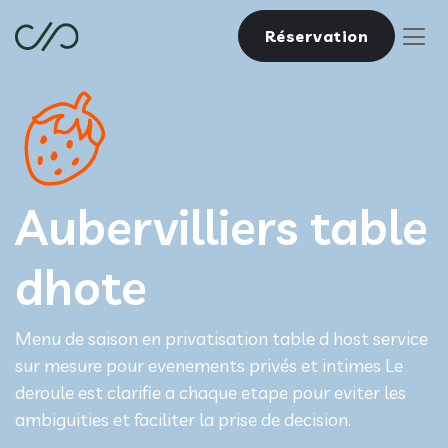
Réservation
Aubervilliers table
dhote
Menu de saison en privatisation table d host service
sur mesure pour evenements privés et intimes Le
deroule est clarifie a chaque etape pour eviter les
ambiguities et faciliter la prise de decision.