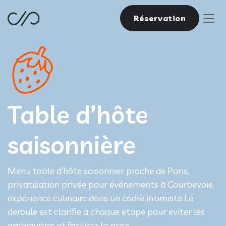
Réservation
Table d’hôte
saisonnière
Menu table d’hôte saisonnier proche de Paris,
privatisation privée pour événements à Courbevoie,
expérience culinaire dans un cadre intimiste Le
deroule est clarifie a chaque etape pour eviter les
ambiguities et faciliter la prise