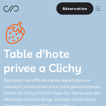
Réservation
Table d'hote
privee a Clichy
Découvrez une offre de menus degustation sur
mesure et privatisation d'une table gastronomique,
proche de Clichy et Saint-Ouen-Sur-Seine, avec des
references a Moulin Rouge, Basilique Sacre-Coeur
Montmartre, Grand Palais, Dali Muse