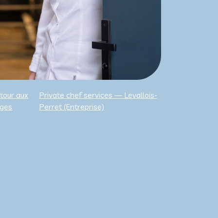
tour aux
Private chef services — Levallois-
ges
Perret (Entreprise)