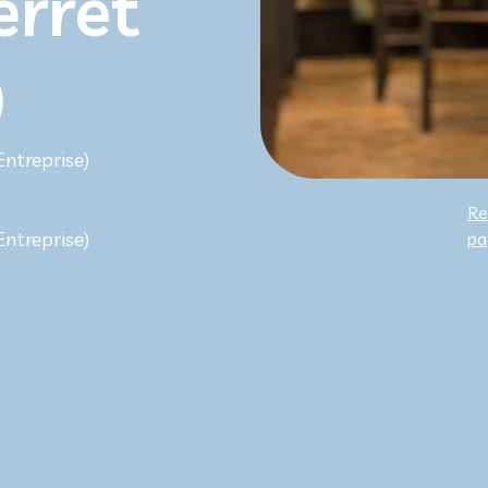
erret
)
Entreprise)
Re
Entreprise)
pa