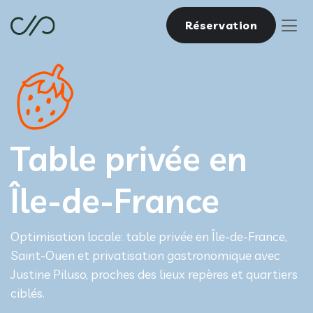
Réservation
Table privée en
Île-de-France
Optimisation locale: table privée en Île-de-France,
Saint-Ouen et privatisation gastronomique avec
Justine Piluso, proches des lieux repères et quartiers
ciblés.