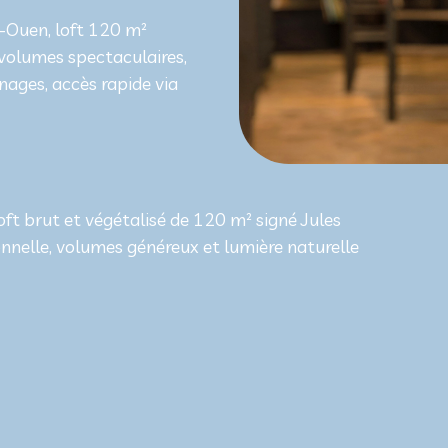
t-Ouen, loft 120 m²
 volumes spectaculaires,
nages, accès rapide via
oft brut et végétalisé de 120 m² signé Jules
nelle, volumes généreux et lumière naturelle