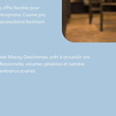
, offre flexible pour
éceptions. Cuisine pro,
ccessibilité facilitent
Jules Mesny-Deschamps, prêt à accueillir vos
ofessionnelle, volumes généreux et lumière
l’ambiance souhait