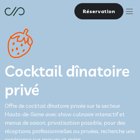
Réservation
Cocktail dînatoire
privé
Offre de cocktail dînatoire privée sur le secteur
Hauts-de-Seine avec show culinaire interactif et
menus de saison, privatisation possible, pour des
réceptions professionnelles ou privées, recherche une
expérience sur mesure et mém