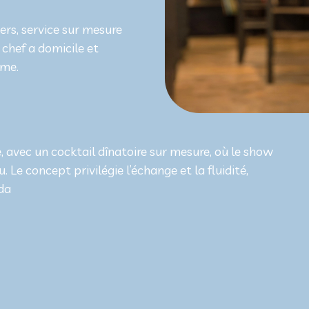
ers, service sur mesure
 chef a domicile et
mme.
e, avec un cocktail dînatoire sur mesure, où le show
. Le concept privilégie l’échange et la fluidité,
da