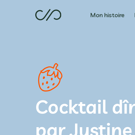
Mon histoire
Cocktail dî
par Justine