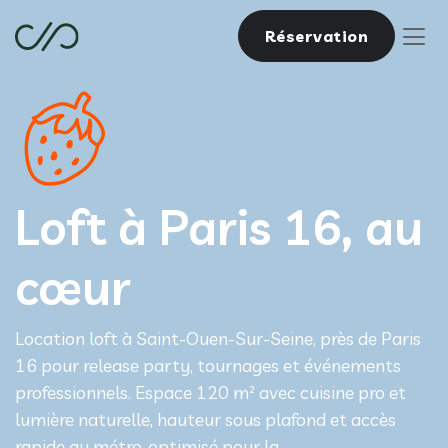
Réservation
Loft à Paris 16, au
cœur
Location loft à Saint-Ouen-Sur-Seine, près de Paris
16 pour release party, tournages et événements
professionnels. Espace 120 m² avec cuisine pro et
lumière naturelle, hauteur sous plafond et accès
rapide au métro, optimisé pour la