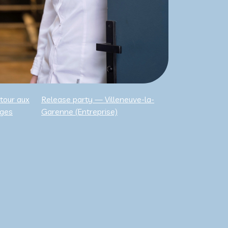
tour aux
Release party — Villeneuve-la-
ges
Garenne (Entreprise)