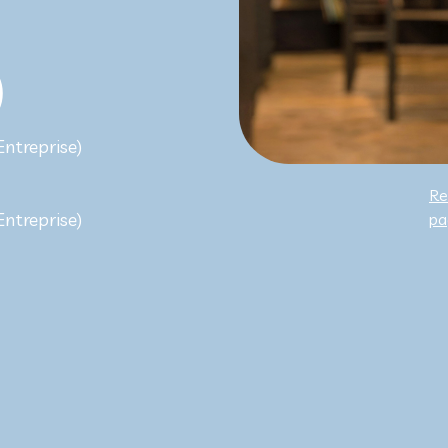
)
ntreprise)
Re
ntreprise)
pa