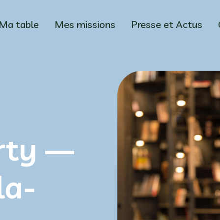
Ma table
Mes missions
Presse et Actus
rty —
la-