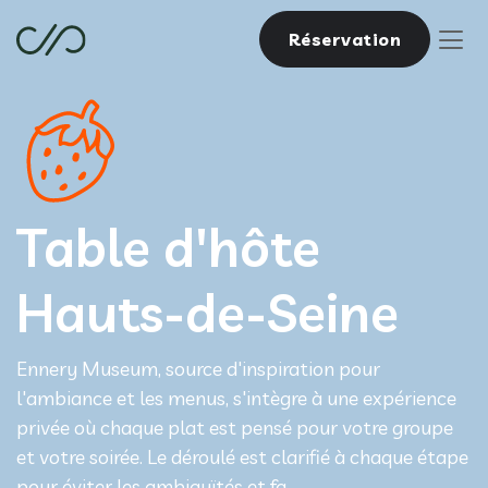
Réservation
Table d'hôte
Hauts-de-Seine
Ennery Museum, source d'inspiration pour
l'ambiance et les menus, s'intègre à une expérience
privée où chaque plat est pensé pour votre groupe
et votre soirée. Le déroulé est clarifié à chaque étape
pour éviter les ambiguïtés et fa