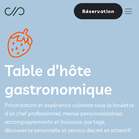
Réservation
Table d’hôte
gastronomique
Privatisation et expérience culinaire sous la houlette
d’un chef professionnel; menus personnalisables;
accompagnements et boissons; partage,
découverte sensorielle et service discret et attentif.