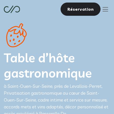
Réservation
Table d’hôte
gastronomique
à Saint-Ouen-Sur-Seine, près de Levallois-Perret,
Privatisation gastronomique au cœur de Saint-
Ouen-Sur-Seine, cadre intime et service sur mesure,
accords mets et vins adaptés, décor personnalisé et
accès privilégié à Passerelle De