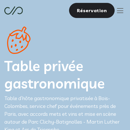
Réservation
Table privée
gastronomique
Table d’hôte gastronomique privatisée à Bois-
Colombes, service chef pour événements près de
Paris, avec accords mets et vins et mise en scène
autour de Parc Clichy-Batignolles - Martin Luther
King et Arc de Triomphe.