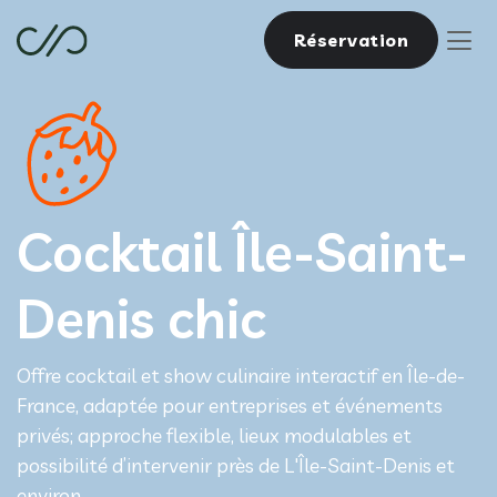
Réservation
Cocktail Île-Saint-
Denis chic
Offre cocktail et show culinaire interactif en Île-de-
France, adaptée pour entreprises et événements
privés; approche flexible, lieux modulables et
possibilité d’intervenir près de L'Île-Saint-Denis et
environ.