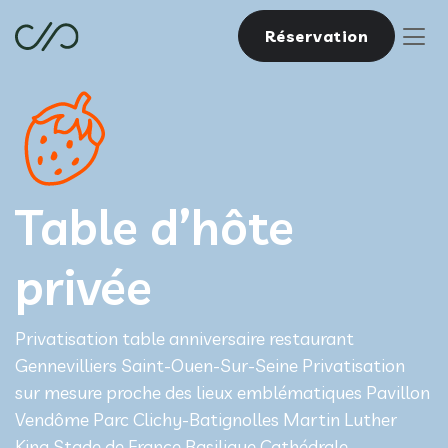
Réservation
Table d’hôte
privée
Privatisation table anniversaire restaurant
Gennevilliers Saint-Ouen-Sur-Seine Privatisation
sur mesure proche des lieux emblématiques Pavillon
Vendôme Parc Clichy-Batignolles Martin Luther
King Stade de France Basilique Cathédrale