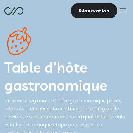
Réservation
Table d’hôte
gastronomique
Proximité régionale et offre gastronomique privée,
adaptée à une réception intime dans la région Île-
de-France sans compromis sur la qualité Le deroule
est clarifie a chaque etape pour eviter les
ambiguities et faciliter la prise d