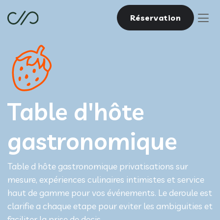
Réservation
Table d'hôte
gastronomique
Table d hôte gastronomique privatisations sur
mesure, expériences culinaires intimistes et service
haut de gamme pour vos événements. Le deroule est
clarifie a chaque etape pour eviter les ambiguities et
faciliter la prise de decis