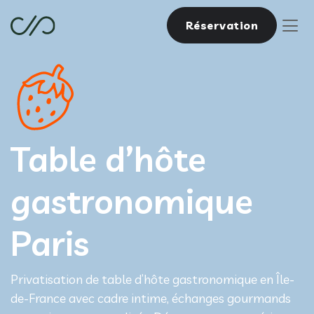
Réservation
Table d’hôte
gastronomique
Paris
Privatisation de table d’hôte gastronomique en Île-
de-France avec cadre intime, échanges gourmands