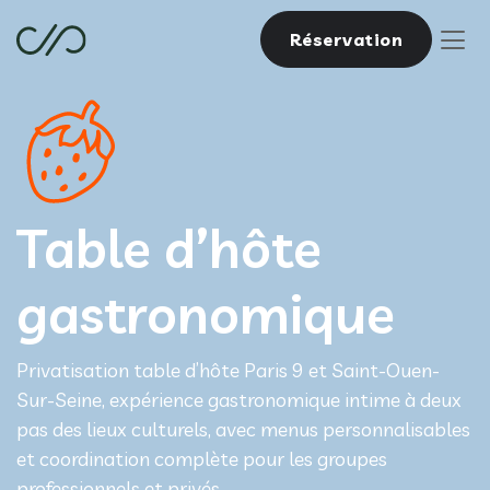
Réservation
Table d’hôte
gastronomique
Privatisation table d’hôte Paris 9 et Saint-Ouen-
Sur-Seine, expérience gastronomique intime à deux
pas des lieux culturels, avec menus personnalisables
et coordination complète pour les groupes
professionnels et privés.