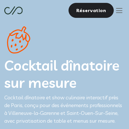
Réservation
Cocktail dînatoire
sur mesure
Cocktail dînatoire et show culinaire interactif près
de Paris, conçu pour des événements professionnels
à Villeneuve-la-Garenne et Saint-Ouen-Sur-Seine,
avec privatisation de table et menus sur mesure.