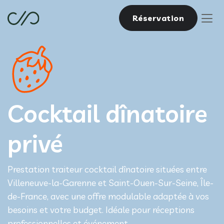
Réservation
Cocktail dînatoire
privé
Prestation traiteur cocktail dînatoire situées entre
Villeneuve-la-Garenne et Saint-Ouen-Sur-Seine, Île-
de-France, avec une offre modulable adaptée à vos
besoins et votre budget. Idéale pour réceptions
professionnelles et événement