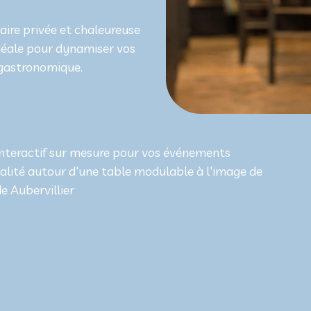
aire privée et chaleureuse
idéale pour dynamiser vos
 gastronomique.
 interactif sur mesure pour vos événements
vialité autour d'une table modulable à l'image de
e Aubervillier