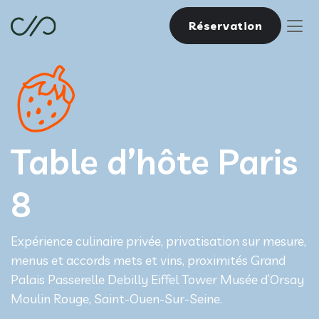
Réservation
Table d’hôte Paris
8
Expérience culinaire privée, privatisation sur mesure,
menus et accords mets et vins, proximités Grand
Palais Passerelle Debilly Eiffel Tower Musée d’Orsay
Moulin Rouge, Saint-Ouen-Sur-Seine.